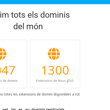
im tots els dominis
del món
047
1300
s de domini
Extensions de Nous gTLD
eix totes les extensions de domini disponibles a tot
 .net, .int, .es, .eu, dominis territorials, …