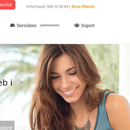
Informació: 930 12 93 94 |
Àrea Clients
Servidors
Suport
próximament
b i
ferir