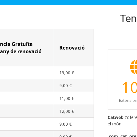
Ten
ncia Gratuïta
Renovació
 any de renovació
19,00 €
1
9,00 €
11,00 €
Extension
12,00 €
Catweb
t’ofer
el món:
9,00 €
.com, cat, org,
9,00 €