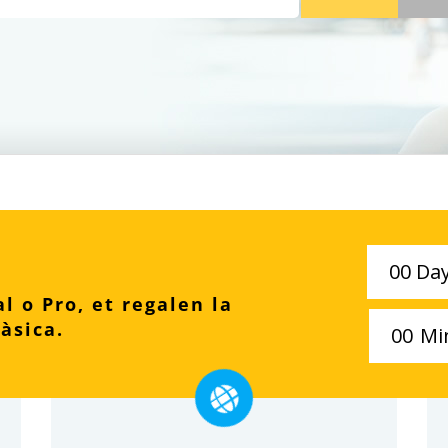
0
0
Da
l o Pro, et regalen la
àsica.
0
0
Mi