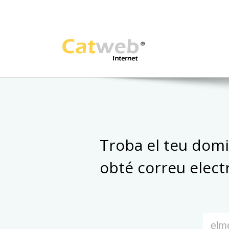
Skip
to
content
Troba el teu domi
obté correu elect