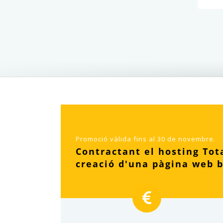
Promoció vàlida fins al 30 de novembre.
Contractant el hosting Tota
creació d'una pàgina web b