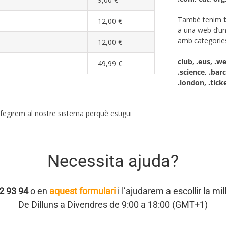
També tenim
12,00 €
a una web d’un
amb categorie
12,00 €
club, .eus, .we
49,99 €
.science, .barc
.london, .ticke
afegirem al nostre sistema perquè estigui
Necessita ajuda?
2 93 94
o en
aquest formulari
i l’ajudarem a escollir la mil
De Dilluns a Divendres de 9:00 a 18:00 (GMT+1)