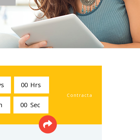
ys
0
0
Hrs
Contracta
n
0
0
Sec