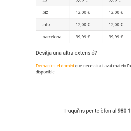
.biz
12,00 €
12,00 €
.info
12,00 €
12,00 €
.barcelona
39,99 €
39,99 €
Desitja una altra extensió?
Demani’ns el domini
que necessita i avui mateix l’
disponible.
Truqui’ns per telèfon al
930 1