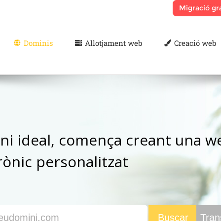
Dominis
Allotjament web
Creació web
ni ideal, comença creant una we
rònic personalitzat
Trans