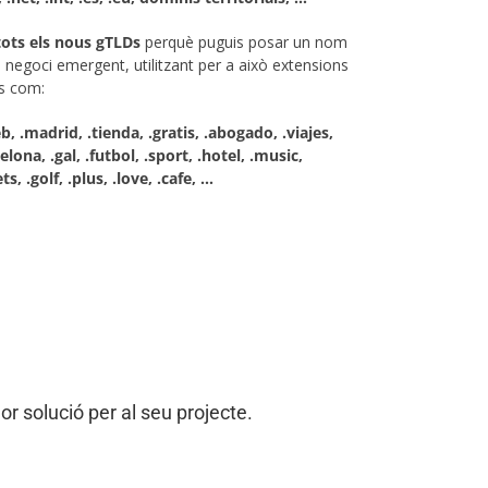
tots els nous gTLDs
perquè puguis posar un nom
 negoci emergent, utilitzant per a això extensions
s com:
b, .madrid, .tienda, .gratis, .abogado, .viajes,
elona, .gal, .futbol, .sport, .hotel, .music,
ts, .golf, .plus, .love, .cafe, …
lor solució per al seu projecte.